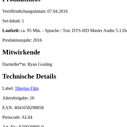
Veröffentlichungsdatum:
07.04.2016
Set-Inhalt:
1
Laufzeit:
ca. 95 Min. - Sprache / Ton: DTS-HD Master Audio 5.1:De
Produktionsjahr:
2016
Mitwirkende
Darsteller*in:
Ryan Gosling
Technische Details
Label:
Tiberius Film
Altersfreigabe:
16
EAN:
4041658298858
Preiscode:
AL04
Art. Nr.:
X50029885-9