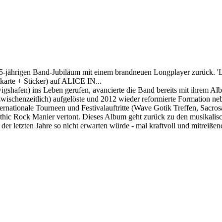
ährigen Band-Jubiläum mit einem brandneuen Longplayer zurück. 'Lov
arte + Sticker) auf ALICE IN...
gshafen) ins Leben gerufen, avancierte die Band bereits mit ihrem A
(zwischenzeitlich) aufgelöste und 2012 wieder reformierte Formation n
nternationale Tourneen und Festivalauftritte (Wave Gotik Treffen, Sa
othic Rock Manier vertont. Dieses Album geht zurück zu den musikali
 letzten Jahre so nicht erwarten würde - mal kraftvoll und mitreißend