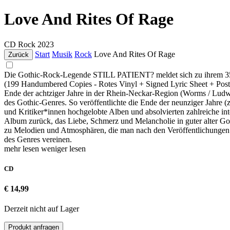
Love And Rites Of Rage
CD
Rock
2023
Start
Musik
Rock
Love And Rites Of Rage
Zurück
Die Gothic-Rock-Legende STILL PATIENT? meldet sich zu ihrem 35-j
(199 Handumbered Copies - Rotes Vinyl + Signed Lyric Sheet + Postk
Ende der achtziger Jahre in der Rhein-Neckar-Region (Worms / Ludwi
des Gothic-Genres. So veröffentlichte die Ende der neunziger Jahre 
und Kritiker*innen hochgelobte Alben und absolvierten zahlreiche i
Album zurück, das Liebe, Schmerz und Melancholie in guter alter G
zu Melodien und Atmosphären, die man nach den Veröffentlichungen der
des Genres vereinen.
mehr lesen
weniger lesen
CD
€ 14,99
Derzeit nicht auf Lager
Produkt anfragen