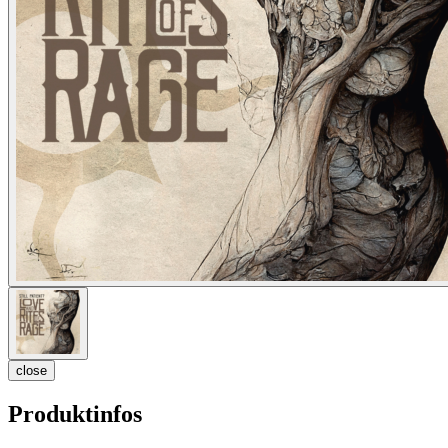
close
Produktinfos