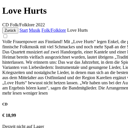
Love Hurts
CD
Folk/Folklore
2022
Start
Musik
Folk/Folklore
Love Hurts
Zurück
Volle Frauenpower aus Finnland! Mit „Love Hurts“ legen Enkel, die put
finnische Folkmusik mit viel Schmackes und noch mehr Spaß an der S
Das Quartett musiziert auf zwei Handorgeln, einer Kantele und einer 
Heimat bereits vielfach ausgezeichnet wurden, lautet übrigens „Tradi
hinterlassen. Wir erinnern uns: Das war das Jahrzehnt, in dem die Spi
Varianten von Liebesliedern: Instrumentale und gesungene Lieder, L
Kriegszeiten und nostalgische Lieder, in denen man sich an die besten
aus dem Mittelalter aus Ostfinnland und der Region Karelien ergänzt
„Love Hurts“ bewusst nicht hetzen lassen. „Wir haben uns bei der A
am Ergebnis hören kann“, sagen die Bandmitglieder. Die Arrangemen
mehr lesen
weniger lesen
CD
€ 18,99
Derzeit nicht auf Lager