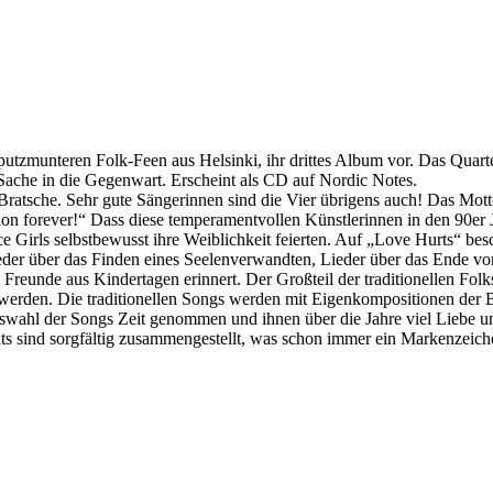
zmunteren Folk-Feen aus Helsinki, ihr drittes Album vor. Das Quartett 
ache in die Gegenwart. Erscheint als CD auf Nordic Notes.
Bratsche. Sehr gute Sängerinnen sind die Vier übrigens auch! Das Mott
tion forever!“ Dass diese temperamentvollen Künstlerinnen in den 90er
ce Girls selbstbewusst ihre Weiblichkeit feierten. Auf „Love Hurts“ bes
ieder über das Finden eines Seelenverwandten, Lieder über das Ende v
 Freunde aus Kindertagen erinnert. Der Großteil der traditionellen Fol
 werden. Die traditionellen Songs werden mit Eigenkompositionen der B
uswahl der Songs Zeit genommen und ihnen über die Jahre viel Liebe 
ts sind sorgfältig zusammengestellt, was schon immer ein Markenzeich