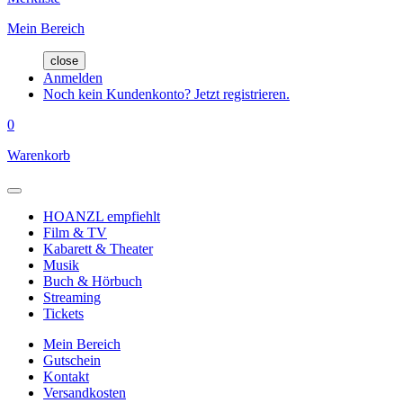
Mein Bereich
close
Anmelden
Noch kein Kundenkonto? Jetzt registrieren.
0
Warenkorb
HOANZL empfiehlt
Film & TV
Kabarett & Theater
Musik
Buch & Hörbuch
Streaming
Tickets
Mein Bereich
Gutschein
Kontakt
Versandkosten