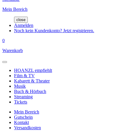
Mein Bereich
close
Anmelden
Noch kein Kundenkonto? Jetzt registrieren.
0
Warenkorb
HOANZL empfiehlt
Film & TV
Kabarett & Theater
Musik
Buch & Hörbuch
Streaming
Tickets
Mein Bereich
Gutschein
Kontakt
Versandkosten