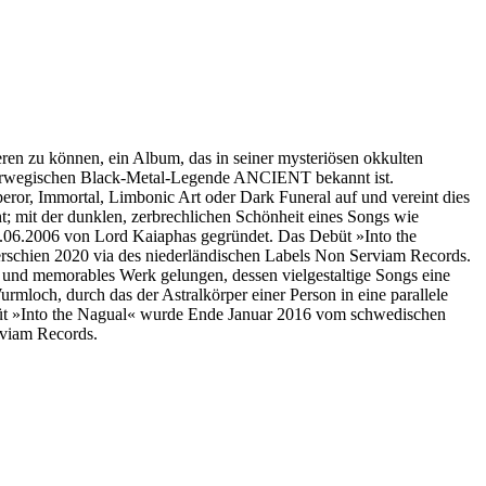
 zu können, ein Album, das in seiner mysteriösen okkulten
norwegischen Black-Metal-Legende ANCIENT bekannt ist.
, Immortal, Limbonic Art oder Dark Funeral auf und vereint dies
t; mit der dunklen, zerbrechlichen Schönheit eines Songs wie
6.2006 von Lord Kaiaphas gegründet. Das Debüt »Into the
schien 2020 via des niederländischen Labels Non Serviam Records.
 und memorables Werk gelungen, dessen vielgestaltige Songs eine
mloch, durch das der Astralkörper einer Person in eine parallele
»Into the Nagual« wurde Ende Januar 2016 vom schwedischen
rviam Records.