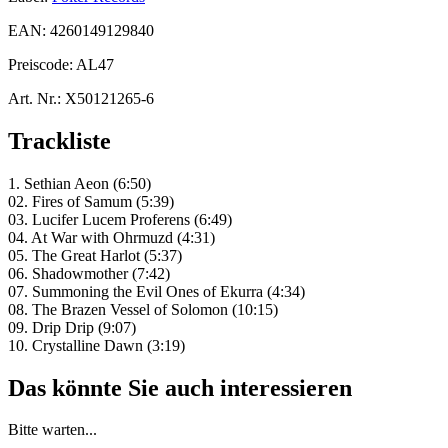
EAN:
4260149129840
Preiscode:
AL47
Art. Nr.:
X50121265-6
Trackliste
1. Sethian Aeon (6:50)
02. Fires of Samum (5:39)
03. Lucifer Lucem Proferens (6:49)
04. At War with Ohrmuzd (4:31)
05. The Great Harlot (5:37)
06. Shadowmother (7:42)
07. Summoning the Evil Ones of Ekurra (4:34)
08. The Brazen Vessel of Solomon (10:15)
09. Drip Drip (9:07)
10. Crystalline Dawn (3:19)
Das könnte Sie auch interessieren
Bitte warten...