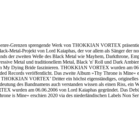
e, Genre-Grenzen sprengende Werk von THOKKIAN VORTEX präsentieren
k-Metal-Projekt von Lord Kaiaphas, der vor allem als Sänger der 
der zweiten Welle des Black Metal wie Mayhem, Darkthrone, Emperor
essive Metal und traditionellem Metal, Black 'n' Roll und Dark Ambien
 von My Dying Bride faszinieren. THOKKIAN VORTEX wurden am 06.0
 Records veröffentlicht. Das zweite Album »Thy Throne is Mine« er
mit THOKKIAN VORTEX’ Dritter ein höchst eigenständiges, originelles
eutung des Bandnamens auch verstanden wissen als einen Riss, ein Wur
EX wurden am 06.06.2006 von Lord Kaiaphas gegründet. Das Debüt 
rone is Mine« erschien 2020 via des niederländischen Labels Non Se