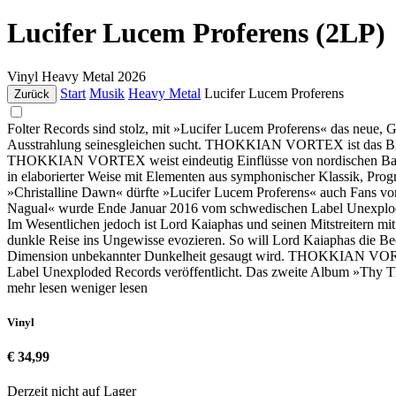
Lucifer Lucem Proferens (2LP)
Vinyl
Heavy Metal
2026
Start
Musik
Heavy Metal
Lucifer Lucem Proferens
Zurück
Folter Records sind stolz, mit »Lucifer Lucem Proferens« das neu
Ausstrahlung seinesgleichen sucht. THOKKIAN VORTEX ist das Blac
THOKKIAN VORTEX weist eindeutig Einflüsse von nordischen Bands 
in elaborierter Weise mit Elementen aus symphonischer Klassik, Progr
»Christalline Dawn« dürfte »Lucifer Lucem Proferens« auch Fans
Nagual« wurde Ende Januar 2016 vom schwedischen Label Unexploded
Im Wesentlichen jedoch ist Lord Kaiaphas und seinen Mitstreitern 
dunkle Reise ins Ungewisse evozieren. So will Lord Kaiaphas die Bed
Dimension unbekannter Dunkelheit gesaugt wird. THOKKIAN VORT
Label Unexploded Records veröffentlicht. Das zweite Album »Thy Th
mehr lesen
weniger lesen
Vinyl
€ 34,99
Derzeit nicht auf Lager