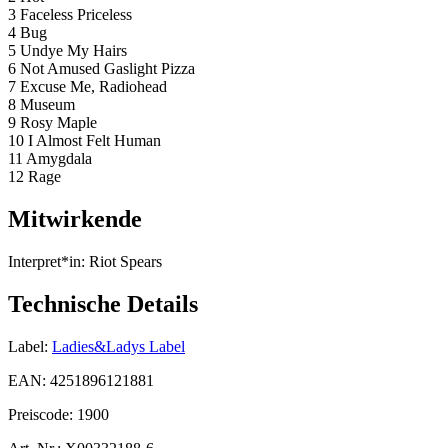
3 Faceless Priceless
4 Bug
5 Undye My Hairs
6 Not Amused Gaslight Pizza
7 Excuse Me, Radiohead
8 Museum
9 Rosy Maple
10 I Almost Felt Human
11 Amygdala
12 Rage
Mitwirkende
Interpret*in:
Riot Spears
Technische Details
Label:
Ladies&Ladys Label
EAN:
4251896121881
Preiscode:
1900