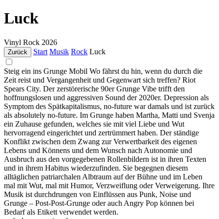
Luck
Vinyl
Rock
2026
Start
Musik
Rock
Luck
Zurück
Steig ein ins Grunge Mobil Wo fährst du hin, wenn du durch die
Zeit reist und Vergangenheit und Gegenwart sich treffen? Riot
Spears City. Der zerstörerische 90er Grunge Vibe trifft den
hoffnungslosen und aggressiven Sound der 2020er. Depression als
Symptom des Spätkapitalismus, no-future war damals und ist zurück
als absolutely no-future. Im Grunge haben Martha, Matti und Svenja
ein Zuhause gefunden, welches sie mit viel Liebe und Wut
hervorragend eingerichtet und zertrümmert haben. Der ständige
Konflikt zwischen dem Zwang zur Verwertbarkeit des eigenen
Lebens und Könnens und dem Wunsch nach Autonomie und
Ausbruch aus den vorgegebenen Rollenbildern ist in ihren Texten
und in ihrem Habitus wiederzufinden. Sie begegnen diesem
alltäglichen patriarchalen Albtraum auf der Bühne und im Leben
mal mit Wut, mal mit Humor, Verzweiflung oder Verweigerung. Ihre
Musik ist durchdrungen von Einflüssen aus Punk, Noise und
Grunge – Post-Post-Grunge oder auch Angry Pop können bei
Bedarf als Etikett verwendet werden.