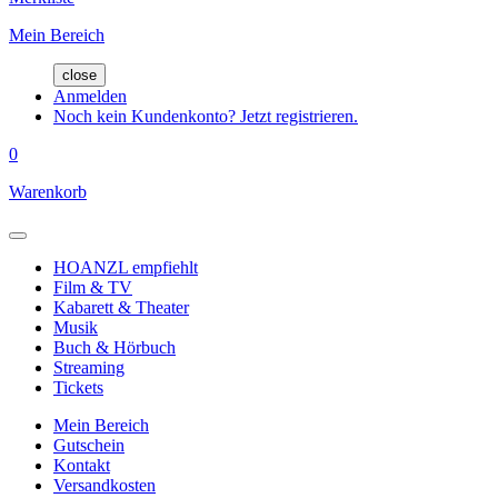
Mein Bereich
close
Anmelden
Noch kein Kundenkonto? Jetzt registrieren.
0
Warenkorb
HOANZL empfiehlt
Film & TV
Kabarett & Theater
Musik
Buch & Hörbuch
Streaming
Tickets
Mein Bereich
Gutschein
Kontakt
Versandkosten