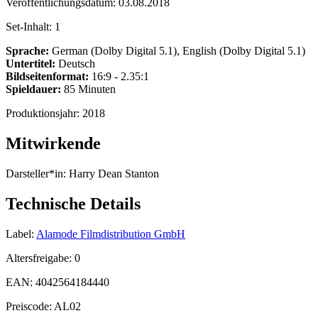
Veröffentlichungsdatum:
03.08.2018
Set-Inhalt:
1
Sprache:
German (Dolby Digital 5.1), English (Dolby Digital 5.1)
Untertitel:
Deutsch
Bildseitenformat:
16:9 - 2.35:1
Spieldauer:
85 Minuten
Produktionsjahr:
2018
Mitwirkende
Darsteller*in:
Harry Dean Stanton
Technische Details
Label:
Alamode Filmdistribution GmbH
Altersfreigabe:
0
EAN:
4042564184440
Preiscode:
AL02