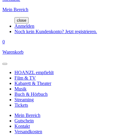
Mein Bereich
close
Anmelden
Noch kein Kundenkonto? Jetzt registrieren.
0
Warenkorb
HOANZL empfiehlt
Film & TV
Kabarett & Theater
Musik
Buch & Hörbuch
Streaming
Tickets
Mein Bereich
Gutschein
Kontakt
Versandkosten