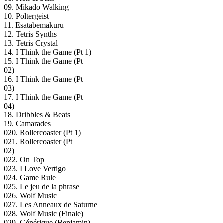
09. Mikado Walking
10. Poltergeist
11. Esatabemakuru
12. Tetris Synths
13. Tetris Crystal
14. I Think the Game (Pt 1)
15. I Think the Game (Pt
02)
16. I Think the Game (Pt
03)
17. I Think the Game (Pt
04)
18. Dribbles & Beats
19. Camarades
020. Rollercoaster (Pt 1)
021. Rollercoaster (Pt
02)
022. On Top
023. I Love Vertigo
024. Game Rule
025. Le jeu de la phrase
026. Wolf Music
027. Les Anneaux de Saturne
028. Wolf Music (Finale)
029. Générique (Benjamin)