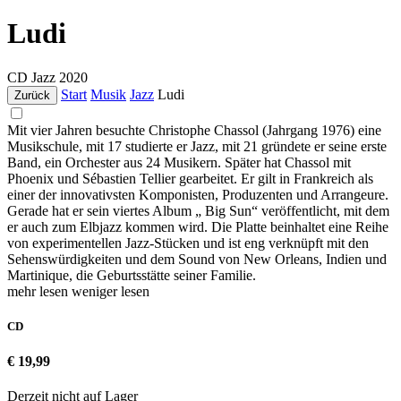
Ludi
CD
Jazz
2020
Start
Musik
Jazz
Ludi
Zurück
Mit vier Jahren besuchte Christophe Chassol (Jahrgang 1976) eine
Musikschule, mit 17 studierte er Jazz, mit 21 gründete er seine erste
Band, ein Orchester aus 24 Musikern. Später hat Chassol mit
Phoenix und Sébastien Tellier gearbeitet. Er gilt in Frankreich als
einer der innovativsten Komponisten, Produzenten und Arrangeure.
Gerade hat er sein viertes Album „ Big Sun“ veröffentlicht, mit dem
er auch zum Elbjazz kommen wird. Die Platte beinhaltet eine Reihe
von experimentellen Jazz-Stücken und ist eng verknüpft mit den
Sehenswürdigkeiten und dem Sound von New Orleans, Indien und
Martinique, die Geburtsstätte seiner Familie.
mehr lesen
weniger lesen
CD
€ 19,99
Derzeit nicht auf Lager