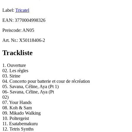
Label:
Tricatel
EAN:
3770004998326
Preiscode:
AN05
Art. Nr.:
X50118406-2
Trackliste
1. Ouverture
02. Les règles
03. Sirine
04. Concerto pour batterie et cour de récréation
05. Savana, Céline, Aya (Pt 1)
06- Savana, Céline, Aya (Pt
02)
07. Your Hands
08. Koh & Sam
09. Mikado Walking
10. Poltergeist
11. Esatabemakuru
12. Tetris Synths