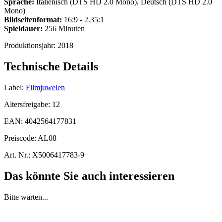
Sprache:
Italienisch (DTS HD 2.0 Mono), Deutsch (DTS HD 2.0
Mono)
Bildseitenformat:
16:9 - 2.35:1
Spieldauer:
256 Minuten
Produktionsjahr:
2018
Technische Details
Label:
Filmjuwelen
Altersfreigabe:
12
EAN:
4042564177831
Preiscode:
AL08
Art. Nr.:
X5006417783-9
Das könnte Sie auch interessieren
Bitte warten...