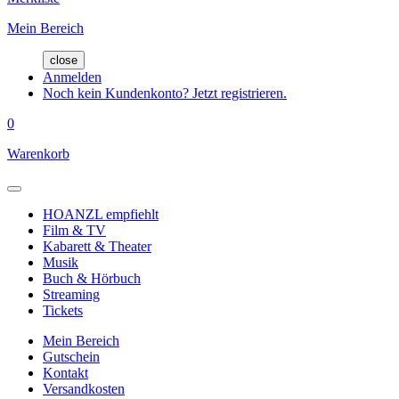
Mein Bereich
close
Anmelden
Noch kein Kundenkonto? Jetzt registrieren.
0
Warenkorb
HOANZL empfiehlt
Film & TV
Kabarett & Theater
Musik
Buch & Hörbuch
Streaming
Tickets
Mein Bereich
Gutschein
Kontakt
Versandkosten