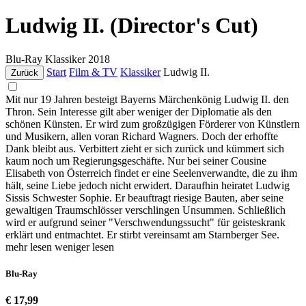
Ludwig II. (Director's Cut)
Blu-Ray
Klassiker
2018
Start
Film & TV
Klassiker
Ludwig II.
Zurück
Mit nur 19 Jahren besteigt Bayerns Märchenkönig Ludwig II. den
Thron. Sein Interesse gilt aber weniger der Diplomatie als den
schönen Künsten. Er wird zum großzügigen Förderer von Künstlern
und Musikern, allen voran Richard Wagners. Doch der erhoffte
Dank bleibt aus. Verbittert zieht er sich zurück und kümmert sich
kaum noch um Regierungsgeschäfte. Nur bei seiner Cousine
Elisabeth von Österreich findet er eine Seelenverwandte, die zu ihm
hält, seine Liebe jedoch nicht erwidert. Daraufhin heiratet Ludwig
Sissis Schwester Sophie. Er beauftragt riesige Bauten, aber seine
gewaltigen Traumschlösser verschlingen Unsummen. Schließlich
wird er aufgrund seiner "Verschwendungssucht" für geisteskrank
erklärt und entmachtet. Er stirbt vereinsamt am Starnberger See.
mehr lesen
weniger lesen
Blu-Ray
€ 17,99