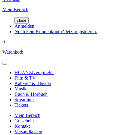
Mein Bereich
close
Anmelden
Noch kein Kundenkonto? Jetzt registrieren.
0
Warenkorb
HOANZL empfiehlt
Film & TV
Kabarett & Theater
Musik
Buch & Hörbuch
Streaming
Tickets
Mein Bereich
Gutschein
Kontakt
Versandkosten