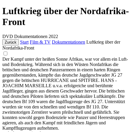
Luftkrieg über der Nordafrika-
Front
DVD
Dokumentationen
2022
Start
Film & TV
Dokumentationen
Luftkrieg über der
Zurück
Nordafrika-Front
Der Kampf unter der heißen Sonne Afrikas, war vor allem ein Luft-
und Bodenkrieg. Während sich in den Wüsten Nordafrikas die
britischen und deutschen Panzerarmeen in einem harten Ringen
gegenüberstanden, kämpfte das deutsche Jagdgeschwader JG 27
gegen die britischen HURRICANE und SPITFIRE. HANS -
JOACHIM MARSEILLE u.v.a. erfolgreiche und berühmte
Jagdflieger, gingen aus diesem Geschwader hervor. Die britischen
und deutschen Piloten lieferten sich spektakuläre Luftkämpfe. Die
deutschen Bf 109 waren die Jagdflugzeuge des JG 27. Unterstützt
wurden sie von den schnellen und wendigen Bf 110. Die
zweimotorigen Zerstörer waren pfeilschnell und gefährlich. Sie
konnten sowohl gegen Bodenziele wie Panzer und Heerestruppen
agieren, als auch den Kampf mit feindlichen Jägern und
Kampfflugzeugen aufnehmen.