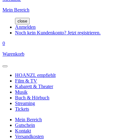
Mein Bereich
close
Anmelden
Noch kein Kundenkonto? Jetzt registrieren.
0
Warenkorb
HOANZL empfiehlt
Film & TV
Kabarett & Theater
Musik
Buch & Hörbuch
Streaming
Tickets
Mein Bereich
Gutschein
Kontakt
Versandkosten