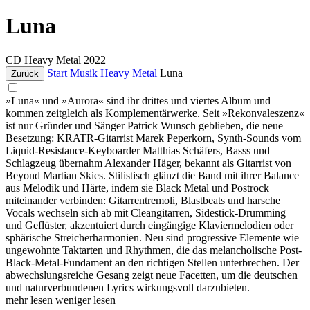
Luna
CD
Heavy Metal
2022
Start
Musik
Heavy Metal
Luna
Zurück
»Luna« und »Aurora« sind ihr drittes und viertes Album und
kommen zeitgleich als Komplementärwerke. Seit »Rekonvaleszenz«
ist nur Gründer und Sänger Patrick Wunsch geblieben, die neue
Besetzung: KRATR-Gitarrist Marek Peperkorn, Synth-Sounds vom
Liquid-Resistance-Keyboarder Matthias Schäfers, Basss und
Schlagzeug übernahm Alexander Häger, bekannt als Gitarrist von
Beyond Martian Skies. Stilistisch glänzt die Band mit ihrer Balance
aus Melodik und Härte, indem sie Black Metal und Postrock
miteinander verbinden: Gitarrentremoli, Blastbeats und harsche
Vocals wechseln sich ab mit Cleangitarren, Sidestick-Drumming
und Geflüster, akzentuiert durch eingängige Klaviermelodien oder
sphärische Streicherharmonien. Neu sind progressive Elemente wie
ungewohnte Taktarten und Rhythmen, die das melancholische Post-
Black-Metal-Fundament an den richtigen Stellen unterbrechen. Der
abwechslungsreiche Gesang zeigt neue Facetten, um die deutschen
und naturverbundenen Lyrics wirkungsvoll darzubieten.
mehr lesen
weniger lesen