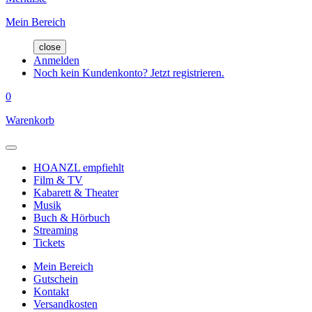
Mein Bereich
close
Anmelden
Noch kein Kundenkonto? Jetzt registrieren.
0
Warenkorb
HOANZL empfiehlt
Film & TV
Kabarett & Theater
Musik
Buch & Hörbuch
Streaming
Tickets
Mein Bereich
Gutschein
Kontakt
Versandkosten