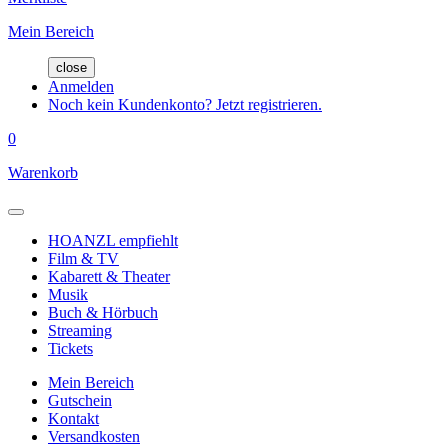
Mein Bereich
close
Anmelden
Noch kein Kundenkonto? Jetzt registrieren.
0
Warenkorb
HOANZL empfiehlt
Film & TV
Kabarett & Theater
Musik
Buch & Hörbuch
Streaming
Tickets
Mein Bereich
Gutschein
Kontakt
Versandkosten