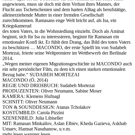
angewiesen, muss sie doch mit dem Verlust ihres Mannes, der
Flucht aus Tschetschenien und dem harten Alltag als berufstätige,
alleinerziehende Mutter in einer fremden Gesellschaft
zurechtkommen. Ramasans enge Welt bricht auf, als Isa, ein
Kriegskamerad
des toten Vaters, in die Wohnsiedlung einzieht. Doch als Aminat
beginnt, sich für Isa zu interessieren, beginnt für Ramasan ein
emotionaler Konfl ikt. Er fühlt den Drang, das Bild des toten Vaters
zu beschützen … MACONDO, der erste Spielfi lm von Sudabeh
Mortezai, feierte seine Weltpremiere im Wettbewerb der Berlinale
2014.
„Wegen meiner eigenen Migrationsgeschichte ist MACONDO auch
ein sehr persönlicher Film, zu dem ich einen starken emotionalen
Bezug habe.“ SUDABEH MORTEZAI
MACONDO (Ö, 2014)
REGIE UND DREHBUCH: Sudabeh Mortezai
PRODUZENTEN: Oliver Neumann, Sabine Moser
KAMERA: Klemens Hufnagl
SCHNITT: Oliver Neumann
TON & SOUNDDESIGN: Atanas Tcholakov
KOSTÜMBILD: Carola Pizzini
SZENENBILD: Julia Libiseller
MIT: Ramasan Minkailov, Aslan Elbiev, Kheda Gazieva, Askhab
Umaev, Hamsat Nasuhanow, u.v.m.
mehr lesen
weniger lesen