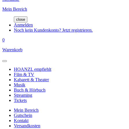
Mein Bereich
close
Anmelden
Noch kein Kundenkonto? Jetzt registrieren.
0
Warenkorb
HOANZL empfiehlt
Film & TV
Kabarett & Theater
Musik
Buch & Hörbuch
Streaming
Tickets
Mein Bereich
Gutschein
Kontakt
Versandkosten