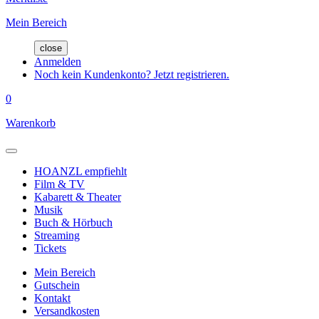
Mein Bereich
close
Anmelden
Noch kein Kundenkonto? Jetzt registrieren.
0
Warenkorb
HOANZL empfiehlt
Film & TV
Kabarett & Theater
Musik
Buch & Hörbuch
Streaming
Tickets
Mein Bereich
Gutschein
Kontakt
Versandkosten