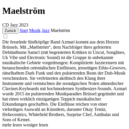
Maelström
CD
Jazz
2023
Start
Musik
Jazz
Maelström
Zurück
Die fesselnde fünfköpfige Band Azmari kommt aus dem Herzen
Brüssels. Mit „Maëlström“, dem Nachfolger ihres gefeierten
Debütalbums Sama'i (mit begeisterten Kritiken in Uncut, Songlines,
Uk Vibe und Electronic Sound) ist die Gruppe in unbekannte
musikalische Gebiete vorgedrungen: Komplizierte Jazztexturen mit
berauschenden orientalischen Einflüssen, jenseitigen Ethio-Grooves,
rätselhaftem Dark Funk und den pulsierenden Beats der Dub-Musik
verschmolzen. Sie verfeinerten akribisch den Klang ihrer
Instrumente und vermischten die nostalgischen Noten altmodischer
Clavinet-Keyboards mit hochmodernen Synthesizer-Sounds. Azmari
wurde 2015 im pulsierenden Musikparadies Brüssel gegründet und
hat einen wirklich einzigartigen Teppich musikalischer
Erkundungen geschaffen. Die Einflüsse reichen von einer
vielseitigen Auswahl an Künstlern, darunter Okay Temiz,
Heliocentrics, Whitefield Brothers, Surprise Chef, Antibalas und
Sons of Kemet.
mehr lesen
weniger lesen