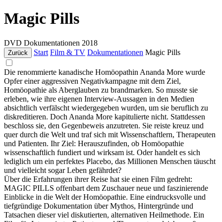
Magic Pills
DVD
Dokumentationen
2018
Start
Film & TV
Dokumentationen
Magic Pills
Zurück
Die renommierte kanadische Homöopathin Ananda More wurde
Opfer einer aggressiven Negativkampagne mit dem Ziel,
Homöopathie als Aberglauben zu brandmarken. So musste sie
erleben, wie ihre eigenen Interview-Aussagen in den Medien
absichtlich verfälscht wiedergegeben wurden, um sie beruflich zu
diskreditieren. Doch Ananda More kapitulierte nicht. Stattdessen
beschloss sie, den Gegenbeweis anzutreten. Sie reiste kreuz und
quer durch die Welt und traf sich mit Wissenschaftlern, Therapeuten
und Patienten. Ihr Ziel: Herauszufinden, ob Homöopathie
wissenschaftlich fundiert und wirksam ist. Oder handelt es sich
lediglich um ein perfektes Placebo, das Millionen Menschen täuscht
und vielleicht sogar Leben gefährdet?
Über die Erfahrungen ihrer Reise hat sie einen Film gedreht:
MAGIC PILLS offenbart dem Zuschauer neue und faszinierende
Einblicke in die Welt der Homöopathie. Eine eindrucksvolle und
tiefgründige Dokumentation über Mythos, Hintergründe und
Tatsachen dieser viel diskutierten, alternativen Heilmethode. Ein