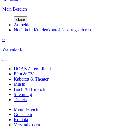
Mein Bereich
close
Anmelden
Noch kein Kundenkonto? Jetzt registrieren.
0
Warenkorb
HOANZL empfiehlt
Film & TV
Kabarett & Theater
Musik
Buch & Hörbuch
Streaming
Tickets
Mein Bereich
Gutschein
Kontakt
Versandkosten