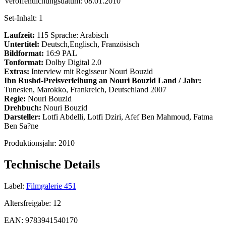
Veröffentlichungsdatum:
08.01.2010
Set-Inhalt:
1
Laufzeit:
115 Sprache: Arabisch
Untertitel:
Deutsch,Englisch, Französisch
Bildformat:
16:9 PAL
Tonformat:
Dolby Digital 2.0
Extras:
Interview mit Regisseur Nouri Bouzid
Ibn Rushd-Preisverleihung an Nouri Bouzid
Land / Jahr:
Tunesien, Marokko, Frankreich, Deutschland 2007
Regie:
Nouri Bouzid
Drehbuch:
Nouri Bouzid
Darsteller:
Lotfi Abdelli, Lotfi Dziri, Afef Ben Mahmoud, Fatma
Ben Sa?ne
Produktionsjahr:
2010
Technische Details
Label:
Filmgalerie 451
Altersfreigabe:
12
EAN:
9783941540170