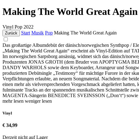
Making The World Great Again
Vinyl
Pop
2022
Start
Musik
Pop
Making The World Great Again
Zurück
Das großartige Albumdebüt der dänisch/norwegischen Synt
„Making The World Great Again“ erscheint als Vinyl-Edition a
Im norwegischen Sarpsborg ansässig, widmet sich das dänisch/nor
Produzenten JONAS GROTH (dem Bruder von APOPTYGMA BERZ
DANDY WARHOLS sowie dem Keyboarder, Arrangeur und Songwri
produzierten Debütsingle „Testimony“ für mächtige Furore in der sk
Verpflichtungen erlaubte, an neuem Songmaterial. Nachdem die b
einen mehr als vielversprechenden Vorgeschmack abgeliefert hatte
fulminante Tracks an der spannenden musikalischen Schnittstelle zwi
MAGENTA-Sängerin BENEDICTE SVEINSSON („Don‘t“) sowie
mehr lesen
weniger lesen
Vinyl
€ 34,99
Derzeit nicht auf Lager