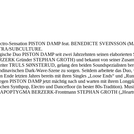
hpop / Electro-Sensation PISTON DAMP feat. BENEDICTE SVE
uf TATRA/SUBCULTURE.
wegische Duo PISTON DAMP seit zwei Jahrzehnten seinen elaborierte
ERK Gründer STEPHAN GROTH) und bekannt von seiner Zusamm
ter TRULS SØNSTERUD, gelang den beiden Soundspezialisten b
andinavischen Dark-Wave-Szene zu sorgen. Seitdem arbeitete das Duo, w
eiden Ende letzten Jahres bereits mit ihren Singles „Loose Ends“
n, legen PISTON DAMP jetzt mächtig nach und warten mit ihrem Longpl
schen Synthpop, Electro und Dancefloor (in bester 80s-Tradition). Mus
 APOPTYGMA BERZERK-Frontmann STEPHAN GROTH („Hearts O