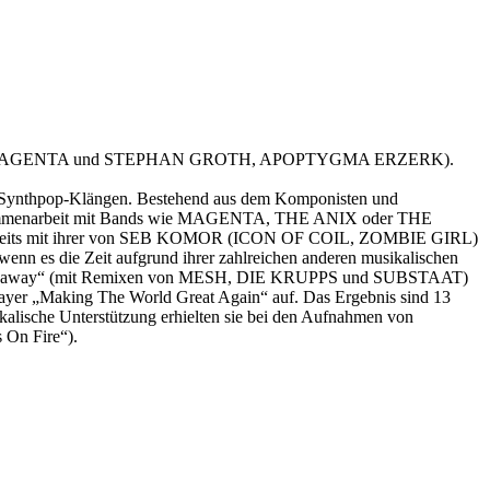
INSSON (MAGENTA und STEPHAN GROTH, APOPTYGMA ERZERK).
n Synthpop-Klängen. Bestehend aus dem Komponisten und
enarbeit mit Bands wie MAGENTA, THE ANIX oder THE
ereits mit ihrer von SEB KOMOR (ICON OF COIL, ZOMBIE GIRL)
enn es die Zeit aufgrund ihrer zahlreichen anderen musikalischen
 und „Runaway“ (mit Remixen von MESH, DIE KRUPPS und SUBSTAAT)
ayer „Making The World Great Again“ auf. Das Ergebnis sind 13
ikalische Unterstützung erhielten sie bei den Aufnahmen von
n Fire“).