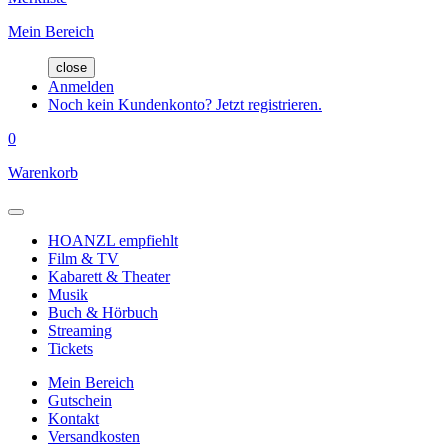
Mein Bereich
close
Anmelden
Noch kein Kundenkonto? Jetzt registrieren.
0
Warenkorb
HOANZL empfiehlt
Film & TV
Kabarett & Theater
Musik
Buch & Hörbuch
Streaming
Tickets
Mein Bereich
Gutschein
Kontakt
Versandkosten