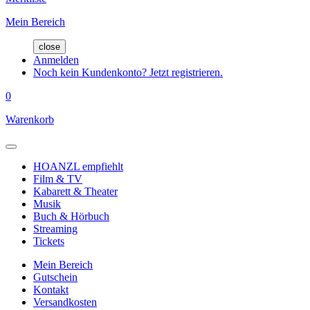
Mein Bereich
close
Anmelden
Noch kein Kundenkonto? Jetzt registrieren.
0
Warenkorb
HOANZL empfiehlt
Film & TV
Kabarett & Theater
Musik
Buch & Hörbuch
Streaming
Tickets
Mein Bereich
Gutschein
Kontakt
Versandkosten