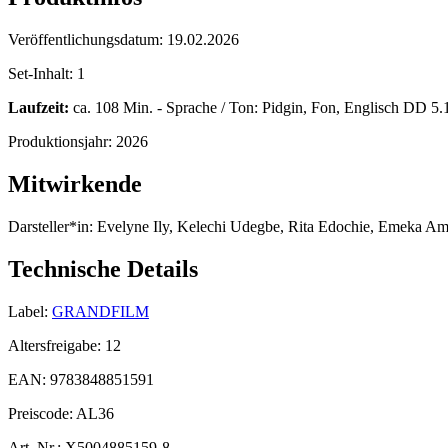
Veröffentlichungsdatum:
19.02.2026
Set-Inhalt:
1
Laufzeit:
ca. 108 Min. - Sprache / Ton: Pidgin, Fon, Englisch DD 5.1 B
Produktionsjahr:
2026
Mitwirkende
Darsteller*in:
Evelyne Ily, Kelechi Udegbe, Rita Edochie, Emeka A
Technische Details
Label:
GRANDFILM
Altersfreigabe:
12
EAN:
9783848851591
Preiscode:
AL36
Art. Nr.:
X5004885159-8