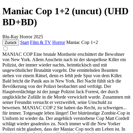
Maniac Cop 1+2 (uncut) (UHD
BD+BD)
Blu-Ray
Horror
2025
Start
Film & TV
Horror
Maniac Cop 1+2
Zurück
MANIAC COP Eine brutale Mordserie erschüttert die Bewohner
von New York. Allem Anschein nach ist der skrupellose Killer ein
Polizist, der immer wieder nachts, heimtückisch und mit
ungewöhnlicher Brutalität vorgeht. Die ermittelnden Beamten
stehen vor einem Rätsel, denn es fehlt jede Spur von dem Killer.
Bald bricht die Panik aus in New York. Bei Nacht fühlt sich die
Bevölkerung von der Polizei beobachtet und verfolgt. Der
Hauptverdächtige ist der junge Polizist Jack Forrest, der durch
unglückliche Zufälle in die Morde verwickelt wurde. Zusammen mit
seiner Freundin versucht er verzweifelt, seine Unschuld zu
beweisen. MANIAC COP 2 Sie haben das Recht, zu schweigen...
für immer. Totgesagte leben länger! Der blutrünstige Zombie-Cop in
Uniform ist wieder da. Der angeblich verstorbene Cop Matt Cordell
schlägt wieder gnadenlos zu. Noch immer will die New Yorker
Polizei nicht glauben, dass der Maniac Cop noch am Leben ist. In