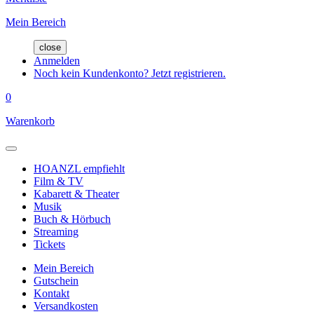
Mein Bereich
close
Anmelden
Noch kein Kundenkonto? Jetzt registrieren.
0
Warenkorb
HOANZL empfiehlt
Film & TV
Kabarett & Theater
Musik
Buch & Hörbuch
Streaming
Tickets
Mein Bereich
Gutschein
Kontakt
Versandkosten