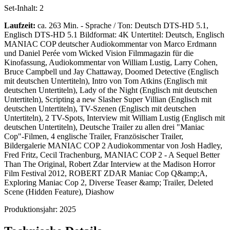
Set-Inhalt:
2
Laufzeit:
ca. 263 Min. - Sprache / Ton: Deutsch DTS-HD 5.1,
Englisch DTS-HD 5.1 Bildformat: 4K Untertitel: Deutsch, Englisch
MANIAC COP deutscher Audiokommentar von Marco Erdmann
und Daniel Perée vom Wicked Vision Filmmagazin für die
Kinofassung, Audiokommentar von William Lustig, Larry Cohen,
Bruce Campbell und Jay Chattaway, Doomed Detective (Englisch
mit deutschen Untertiteln), Intro von Tom Atkins (Englisch mit
deutschen Untertiteln), Lady of the Night (Englisch mit deutschen
Untertiteln), Scripting a new Slasher Super Villian (Englisch mit
deutschen Untertiteln), TV-Szenen (Englisch mit deutschen
Untertiteln), 2 TV-Spots, Interview mit William Lustig (Englisch mit
deutschen Untertiteln), Deutsche Trailer zu allen drei "Maniac
Cop"-Filmen, 4 englische Trailer, Französischer Trailer,
Bildergalerie MANIAC COP 2 Audiokommentar von Josh Hadley,
Fred Fritz, Cecil Trachenburg, MANIAC COP 2 - A Sequel Better
Than The Original, Robert Zdar Interview at the Madison Horror
Film Festival 2012, ROBERT ZDAR Maniac Cop Q&amp;A,
Exploring Maniac Cop 2, Diverse Teaser &amp; Trailer, Deleted
Scene (Hidden Feature), Diashow
Produktionsjahr:
2025