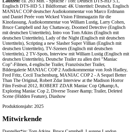
Laufzeit:
ca. 263 Min. - Sprache / Ton: Deutsch DTS-HD 5.1,
Englisch DTS-HD 5.1 Bildformat: 4K Untertitel: Deutsch, Englisch
MANIAC COP deutscher Audiokommentar von Marco Erdmann
und Daniel Perée vom Wicked Vision Filmmagazin für die
Kinofassung, Audiokommentar von William Lustig, Larry Cohen,
Bruce Campbell und Jay Chattaway, Doomed Detective (Englisch
mit deutschen Untertiteln), Intro von Tom Atkins (Englisch mit
deutschen Untertiteln), Lady of the Night (Englisch mit deutschen
Untertiteln), Scripting a new Slasher Super Villian (Englisch mit
deutschen Untertiteln), TV-Szenen (Englisch mit deutschen
Untertiteln), 2 TV-Spots, Interview mit William Lustig (Englisch mit
deutschen Untertiteln), Deutsche Trailer zu allen drei "Maniac
Cop"-Filmen, 4 englische Trailer, Französischer Trailer,
Bildergalerie MANIAC COP 2 Audiokommentar von Josh Hadley,
Fred Fritz, Cecil Trachenburg, MANIAC COP 2 - A Sequel Better
Than The Original, Robert Zdar Interview at the Madison Horror
Film Festival 2012, ROBERT ZDAR Maniac Cop Q&amp;A,
Exploring Maniac Cop 2, Diverse Teaser &amp; Trailer, Deleted
Scene (Hidden Feature), Diashow
Produktionsjahr:
2025
Mitwirkende
Darsteller*in:
Tom Atkins, Bruce Campbell, Laurene Landon,