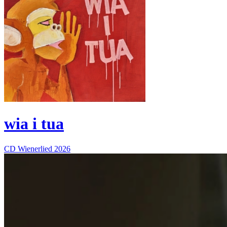
wia i tua
CD
Wienerlied
2026