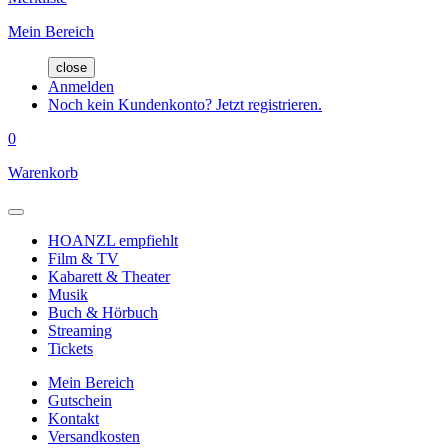
Mein Bereich
close
Anmelden
Noch kein Kundenkonto? Jetzt registrieren.
0
Warenkorb
HOANZL empfiehlt
Film & TV
Kabarett & Theater
Musik
Buch & Hörbuch
Streaming
Tickets
Mein Bereich
Gutschein
Kontakt
Versandkosten