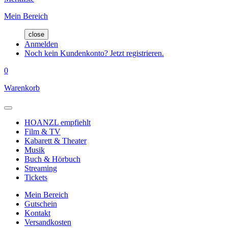
Mein Bereich
close
Anmelden
Noch kein Kundenkonto? Jetzt registrieren.
0
Warenkorb
HOANZL empfiehlt
Film & TV
Kabarett & Theater
Musik
Buch & Hörbuch
Streaming
Tickets
Mein Bereich
Gutschein
Kontakt
Versandkosten