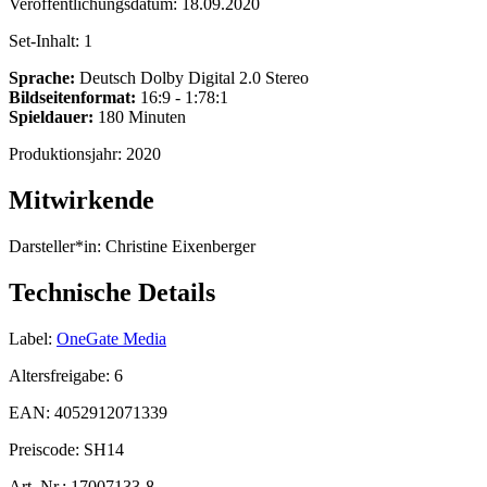
Veröffentlichungsdatum:
18.09.2020
Set-Inhalt:
1
Sprache:
Deutsch Dolby Digital 2.0 Stereo
Bildseitenformat:
16:9 - 1:78:1
Spieldauer:
180 Minuten
Produktionsjahr:
2020
Mitwirkende
Darsteller*in:
Christine Eixenberger
Technische Details
Label:
OneGate Media
Altersfreigabe:
6
EAN:
4052912071339
Preiscode:
SH14
Art. Nr.:
17007133-8