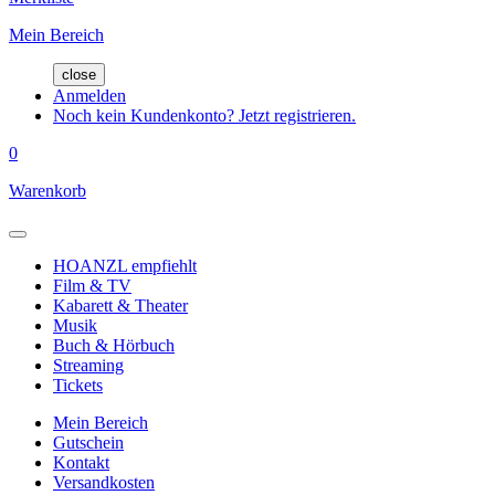
Mein Bereich
close
Anmelden
Noch kein Kundenkonto? Jetzt registrieren.
0
Warenkorb
HOANZL empfiehlt
Film & TV
Kabarett & Theater
Musik
Buch & Hörbuch
Streaming
Tickets
Mein Bereich
Gutschein
Kontakt
Versandkosten