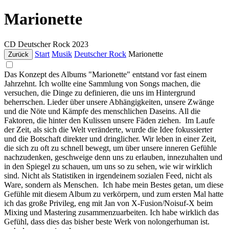
Marionette
CD
Deutscher Rock
2023
Start
Musik
Deutscher Rock
Marionette
Zurück
Das Konzept des Albums "Marionette" entstand vor fast einem
Jahrzehnt. Ich wollte eine Sammlung von Songs machen, die
versuchen, die Dinge zu definieren, die uns im Hintergrund
beherrschen. Lieder über unsere Abhängigkeiten, unsere Zwänge
und die Nöte und Kämpfe des menschlichen Daseins. All die
Faktoren, die hinter den Kulissen unsere Fäden ziehen. Im Laufe
der Zeit, als sich die Welt veränderte, wurde die Idee fokussierter
und die Botschaft direkter und dringlicher. Wir leben in einer Zeit,
die sich zu oft zu schnell bewegt, um über unsere inneren Gefühle
nachzudenken, geschweige denn uns zu erlauben, innezuhalten und
in den Spiegel zu schauen, um uns so zu sehen, wie wir wirklich
sind. Nicht als Statistiken in irgendeinem sozialen Feed, nicht als
Ware, sondern als Menschen. Ich habe mein Bestes getan, um diese
Gefühle mit diesem Album zu verkörpern, und zum ersten Mal hatte
ich das große Privileg, eng mit Jan von X-Fusion/Noisuf-X beim
Mixing und Mastering zusammenzuarbeiten. Ich habe wirklich das
Gefühl, dass dies das bisher beste Werk von nolongerhuman ist.