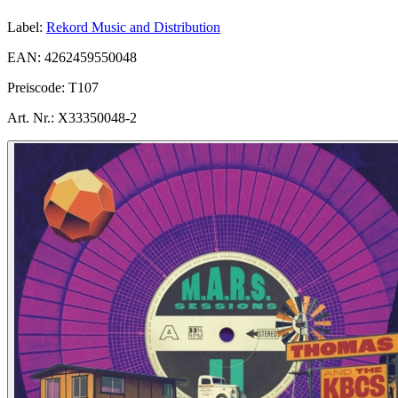
Label:
Rekord Music and Distribution
EAN:
4262459550048
Preiscode:
T107
Art. Nr.:
X33350048-2