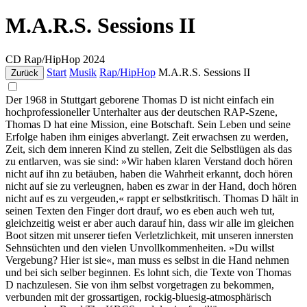
M.A.R.S. Sessions II
CD
Rap/HipHop
2024
Start
Musik
Rap/HipHop
M.A.R.S. Sessions II
Zurück
Der 1968 in Stuttgart geborene Thomas D ist nicht einfach ein
hochprofessioneller Unterhalter aus der deutschen RAP-Szene,
Thomas D hat eine Mission, eine Botschaft. Sein Leben und seine
Erfolge haben ihm einiges abverlangt. Zeit erwachsen zu werden,
Zeit, sich dem inneren Kind zu stellen, Zeit die Selbstlügen als das
zu entlarven, was sie sind: »Wir haben klaren Verstand doch hören
nicht auf ihn zu betäuben, haben die Wahrheit erkannt, doch hören
nicht auf sie zu verleugnen, haben es zwar in der Hand, doch hören
nicht auf es zu vergeuden,« rappt er selbstkritisch. Thomas D hält in
seinen Texten den Finger dort drauf, wo es eben auch weh tut,
gleichzeitig weist er aber auch darauf hin, dass wir alle im gleichen
Boot sitzen mit unserer tiefen Verletzlichkeit, mit unseren innersten
Sehnsüchten und den vielen Unvollkommenheiten. »Du willst
Vergebung? Hier ist sie«, man muss es selbst in die Hand nehmen
und bei sich selber beginnen. Es lohnt sich, die Texte von Thomas
D nachzulesen. Sie von ihm selbst vorgetragen zu bekommen,
verbunden mit der grossartigen, rockig-bluesig-atmosphärisch