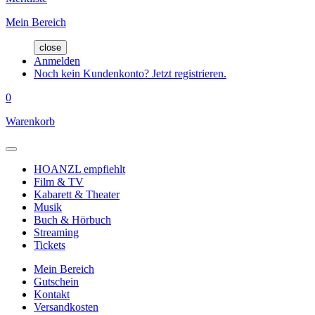
Mein Bereich
close
Anmelden
Noch kein Kundenkonto? Jetzt registrieren.
0
Warenkorb
HOANZL empfiehlt
Film & TV
Kabarett & Theater
Musik
Buch & Hörbuch
Streaming
Tickets
Mein Bereich
Gutschein
Kontakt
Versandkosten