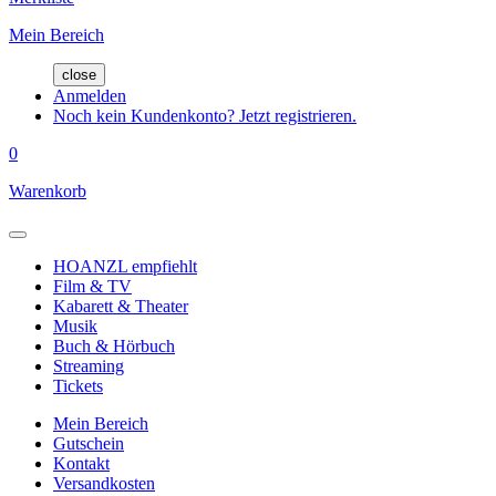
Mein Bereich
close
Anmelden
Noch kein Kundenkonto? Jetzt registrieren.
0
Warenkorb
HOANZL empfiehlt
Film & TV
Kabarett & Theater
Musik
Buch & Hörbuch
Streaming
Tickets
Mein Bereich
Gutschein
Kontakt
Versandkosten