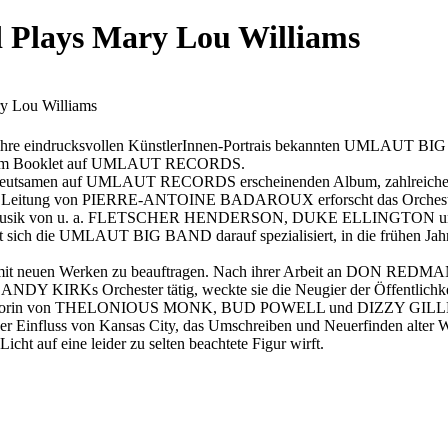
d Plays Mary Lou Williams
ry Lou Williams
 eindrucksvollen KünstlerInnen-Portrais bekannten UMLAUT BIG 
itigem Booklet auf UMLAUT RECORDS.
eutsamen auf UMLAUT RECORDS erscheinenden Album, zahlreiche Ko
der Leitung von PIERRE-ANTOINE BADAROUX erforscht das Orchester
ch die Musik von u. a. FLETSCHER HENDERSON, DUKE ELLINGTON u
1 hat sich die UMLAUT BIG BAND darauf spezialisiert, in die frühen J
n mit neuen Werken zu beauftragen. Nach ihrer Arbeit an DON REDM
ANDY KIRKs Orchester tätig, weckte sie die Neugier der Öffentlichke
ur Mentorin von THELONIOUS MONK, BUD POWELL und DIZZY GILLESP
 der Einfluss von Kansas City, das Umschreiben und Neuerfinden alter 
icht auf eine leider zu selten beachtete Figur wirft.