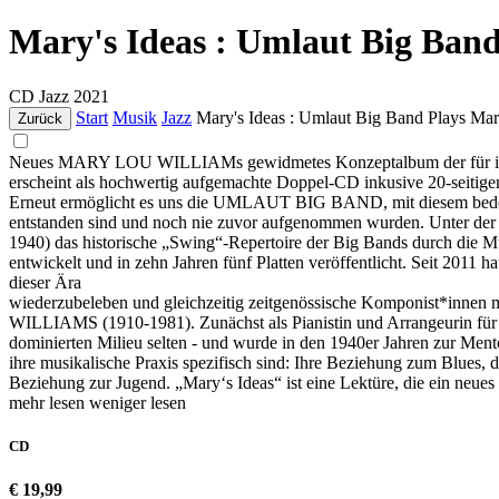
Mary's Ideas : Umlaut Big Ban
CD
Jazz
2021
Start
Musik
Jazz
Mary's Ideas : Umlaut Big Band Plays Ma
Zurück
Neues MARY LOU WILLIAMs gewidmetes Konzeptalbum der für ihre
erscheint als hochwertig aufgemachte Doppel-CD inkusive 20-se
Erneut ermöglicht es uns die UMLAUT BIG BAND, mit diesem bed
entstanden sind und noch nie zuvor aufgenommen wurden. Unter 
1940) das historische „Swing“-Repertoire der Big Bands dur
entwickelt und in zehn Jahren fünf Platten veröffentlicht. Seit 201
dieser Ära
wiederzubeleben und gleichzeitig zeitgenössische Komponist*inne
WILLIAMS (1910-1981). Zunächst als Pianistin und Arrangeurin für 
dominierten Milieu selten - und wurde in den 1940er Jahren z
ihre musikalische Praxis spezifisch sind: Ihre Beziehung zum Blues,
Beziehung zur Jugend. „Mary‘s Ideas“ ist eine Lektüre, die ein neues L
mehr lesen
weniger lesen
CD
€ 19,99