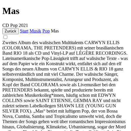
Mas
CD
Pop
2021
Start
Musik
Pop
Mas
Zurück
Zweites Album des walisischen Multitalents CARWYN ELLIS
(COLORAMA, THE PRETENDERS) mit seiner brasilianischen
Band RIO 18 als CD und Vinyl-LP auf LÉGÈRE RECORDINGS.
Lateinamerikanische Pop-Lässigkeit trifft auf walisische Texte - was
auf dem Papier wie ein Konstrukt wirkt, entfaltet sich auf den elf
Songs des neuen Albums von CARWYN ELLIS & RIO 18 ganz
selbstverständlich und mit viel Charme. Der walisische Sänger,
Komponist, Multiinstrumentalist, Arrangeur und Produzent, als
Kopf der Band COLORAMA sowie als Livemusiker bei den
PRETENDERS bekannt, spielte und produzierte bereits mit
zahlreichen Musikerkolleg*innen, häufig schon mit EDWYN
COLLINS sowie SAINT ETIENNE, GEMMA RAY und nicht
zuletzt seinem Labelkollegen SHAWN LEE (YOUNG GUN
SILVER FOX). „Mas“ betört mit luftigem Pop, der von Bossa
Nova, Cumbia, Samba und Tropicalismo umweht wird, doch die
Themen der Songs gehen weit über romantischen Impressionismus
hinaus, Globalisierung, Klimakrise, Urbanisierung, sogar der Mord