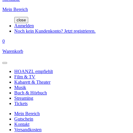
Mein Bereich
close
Anmelden
Noch kein Kundenkonto? Jetzt registrieren.
0
Warenkorb
HOANZL empfiehlt
Film & TV
Kabarett & Theater
Musik
Buch & Hörbuch
Streaming
Tickets
Mein Bereich
Gutschein
Kontakt
Versandkosten