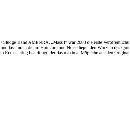
l / Sludge-Band AMENRA. „Mass I“ war 2003 die erste Veröffentlichun
t noch die im Hardcore und Noise liegenden Wurzeln des Quintetts
ering beauftragt, der das maximal Mögliche aus den Originalbän