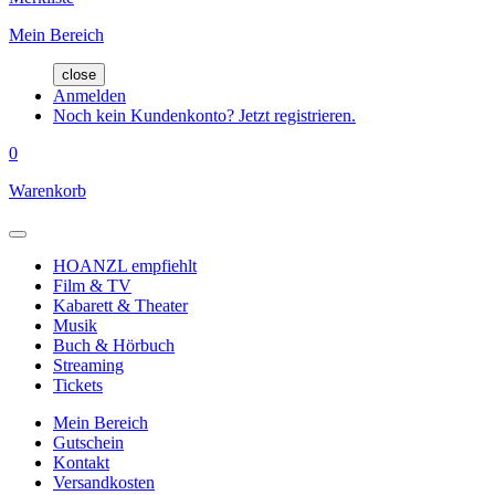
Mein Bereich
close
Anmelden
Noch kein Kundenkonto? Jetzt registrieren.
0
Warenkorb
HOANZL empfiehlt
Film & TV
Kabarett & Theater
Musik
Buch & Hörbuch
Streaming
Tickets
Mein Bereich
Gutschein
Kontakt
Versandkosten