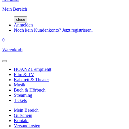
Mein Bereich
close
Anmelden
Noch kein Kundenkonto? Jetzt registrieren.
0
Warenkorb
HOANZL empfiehlt
Film & TV
Kabarett & Theater
Musik
Buch & Hörbuch
Streaming
Tickets
Mein Bereich
Gutschein
Kontakt
Versandkosten