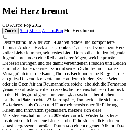
Mei Herz brennt
CD
Austro-Pop
2012
Start
Musik
Austro-Pop
Mei Herz brennt
Zurück
Debutalbum: Im Alter von 14 Jahren textete und komponierte
Thomas Andreas Beck alias „Tombeck“, inspiriert von einem Herz
voller Liebeskummer, sein erstes Lied. Dem sollten in den folgenden
Jugendjahren noch eine Reihe weiterer folgen, welche primär
Liebeserfahrungen und die damit verbundenen Freuden und Leiden
zum Inhalt hatten. Gemeinsam mit seinem Schulfreund Thomas
Mora gründete er die Band „Thomas Beck und seine Buggln“, die
ein gutes Dutzend Konzerte, unter anderem in der „Szene Wien“
oder ein Open Air am Reumannplatz spielte, ehe sich die Formation
genau so auflöste wie die musikalische Leidenschaft von Tombeck
in den Hintergrund geriet und einer „klassischen“ beruflichen
Laufbahn Platz machte. 23 Jahre später, Tombeck hatte sich in der
Zwischenzeit als Coach und Unternehmensberater für Führung,
Krisen und Innovation spezialisiert, meldete sich diese
Musikleidenschaft im Jahr 2009 aber zurück. Wieder künstlerisch
inspiriert schrieb er neue Lieder und erfüllte sich schließlich den
längst vergessenen, großen Traum von einem eigenen Album. Das