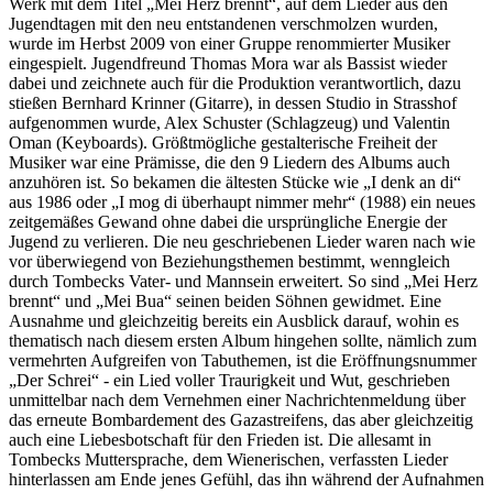
Werk mit dem Titel „Mei Herz brennt“, auf dem Lieder aus den
Jugendtagen mit den neu entstandenen verschmolzen wurden,
wurde im Herbst 2009 von einer Gruppe renommierter Musiker
eingespielt. Jugendfreund Thomas Mora war als Bassist wieder
dabei und zeichnete auch für die Produktion verantwortlich, dazu
stießen Bernhard Krinner (Gitarre), in dessen Studio in Strasshof
aufgenommen wurde, Alex Schuster (Schlagzeug) und Valentin
Oman (Keyboards). Größtmögliche gestalterische Freiheit der
Musiker war eine Prämisse, die den 9 Liedern des Albums auch
anzuhören ist. So bekamen die ältesten Stücke wie „I denk an di“
aus 1986 oder „I mog di überhaupt nimmer mehr“ (1988) ein neues
zeitgemäßes Gewand ohne dabei die ursprüngliche Energie der
Jugend zu verlieren. Die neu geschriebenen Lieder waren nach wie
vor überwiegend von Beziehungsthemen bestimmt, wenngleich
durch Tombecks Vater- und Mannsein erweitert. So sind „Mei Herz
brennt“ und „Mei Bua“ seinen beiden Söhnen gewidmet. Eine
Ausnahme und gleichzeitig bereits ein Ausblick darauf, wohin es
thematisch nach diesem ersten Album hingehen sollte, nämlich zum
vermehrten Aufgreifen von Tabuthemen, ist die Eröffnungsnummer
„Der Schrei“ - ein Lied voller Traurigkeit und Wut, geschrieben
unmittelbar nach dem Vernehmen einer Nachrichtenmeldung über
das erneute Bombardement des Gazastreifens, das aber gleichzeitig
auch eine Liebesbotschaft für den Frieden ist. Die allesamt in
Tombecks Muttersprache, dem Wienerischen, verfassten Lieder
hinterlassen am Ende jenes Gefühl, das ihn während der Aufnahmen