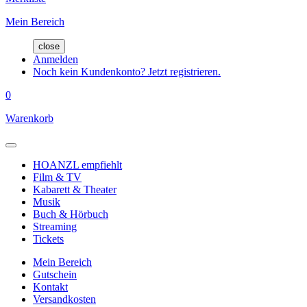
Mein Bereich
close
Anmelden
Noch kein Kundenkonto? Jetzt registrieren.
0
Warenkorb
HOANZL empfiehlt
Film & TV
Kabarett & Theater
Musik
Buch & Hörbuch
Streaming
Tickets
Mein Bereich
Gutschein
Kontakt
Versandkosten