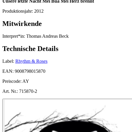
Unsere letzte Nacht
Mei Bua
Mei Herz brennt
Produktionsjahr:
2012
Mitwirkende
Interpret*in:
Thomas Andreas Beck
Technische Details
Label:
Rhythm & Roses
EAN:
9008798015870
Preiscode:
AY
Art. Nr.:
715870-2