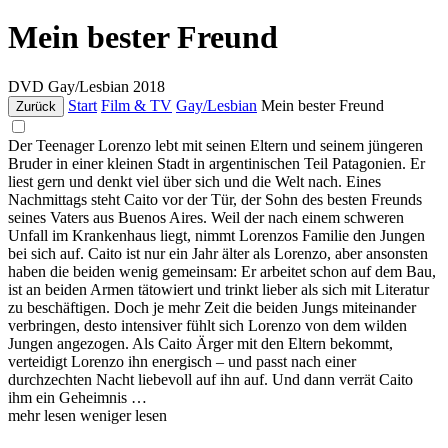
Mein bester Freund
DVD
Gay/Lesbian
2018
Start
Film & TV
Gay/Lesbian
Mein bester Freund
Zurück
Der Teenager Lorenzo lebt mit seinen Eltern und seinem jüngeren
Bruder in einer kleinen Stadt in argentinischen Teil Patagonien. Er
liest gern und denkt viel über sich und die Welt nach. Eines
Nachmittags steht Caito vor der Tür, der Sohn des besten Freunds
seines Vaters aus Buenos Aires. Weil der nach einem schweren
Unfall im Krankenhaus liegt, nimmt Lorenzos Familie den Jungen
bei sich auf. Caito ist nur ein Jahr älter als Lorenzo, aber ansonsten
haben die beiden wenig gemeinsam: Er arbeitet schon auf dem Bau,
ist an beiden Armen tätowiert und trinkt lieber als sich mit Literatur
zu beschäftigen. Doch je mehr Zeit die beiden Jungs miteinander
verbringen, desto intensiver fühlt sich Lorenzo von dem wilden
Jungen angezogen. Als Caito Ärger mit den Eltern bekommt,
verteidigt Lorenzo ihn energisch – und passt nach einer
durchzechten Nacht liebevoll auf ihn auf. Und dann verrät Caito
ihm ein Geheimnis …
mehr lesen
weniger lesen