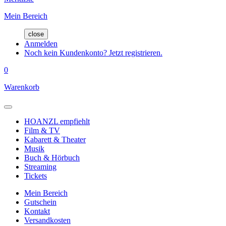
Mein Bereich
close
Anmelden
Noch kein Kundenkonto? Jetzt registrieren.
0
Warenkorb
HOANZL empfiehlt
Film & TV
Kabarett & Theater
Musik
Buch & Hörbuch
Streaming
Tickets
Mein Bereich
Gutschein
Kontakt
Versandkosten