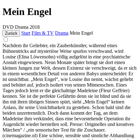
Mein Engel
DVD
Drama
2018
Start
Film & TV
Drama
Mein Engel
Zurück
Nachdem ihr Geliebter, ein Zauberkünstler, während eines
Bühnentricks auf mysteriöse Weise spurlos verschwand, wird
Louise (Elina Löwensohn) völlig aufgelöst in eine psychiatrische
Anstalt eingewiesen. Neun Monate später bringt sie dort einen
kleinen Jungen zur Welt, dessen Existenz sie verschweigt, da er sich
in einem wesentlichen Detail von anderen Babys unterscheidet: Er
ist unsichtbar. „Mein Engel“, wie Louise ihn nennt, wächst geliebt
und behütet auf, jedoch isoliert von seinen Mitmenschen. Eines
Tages jedoch lernt er die gleichaltrige Madeleine (Fleur Geffrier)
kennen. Sie ist die perfekte Gefährtin denn sie ist blind und da sie
ihn mit ihren übrigen Sinnen spürt, sieht „Mein Engel“ keinen
Anlass, ihr seine Unsichtbarkeit zu gestehen. Schon bald sind die
beiden unzertrennlich. Doch dann kommt der Tag, an dem
Madeleine ihm verkündet, dass eine bevorstehende Operation ihr
Augenlicht wieder herstellen soll. Presse: Originelles und kreatives
Märchen“ / „ein sensorischer Test für die Zuschauer.
(cinemagazine.nl) Eine schöne, sensible und sinnliche Abhandlung