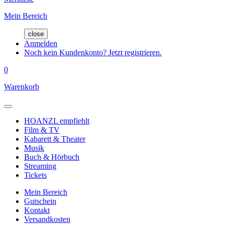
Mein Bereich
close
Anmelden
Noch kein Kundenkonto? Jetzt registrieren.
0
Warenkorb
HOANZL empfiehlt
Film & TV
Kabarett & Theater
Musik
Buch & Hörbuch
Streaming
Tickets
Mein Bereich
Gutschein
Kontakt
Versandkosten