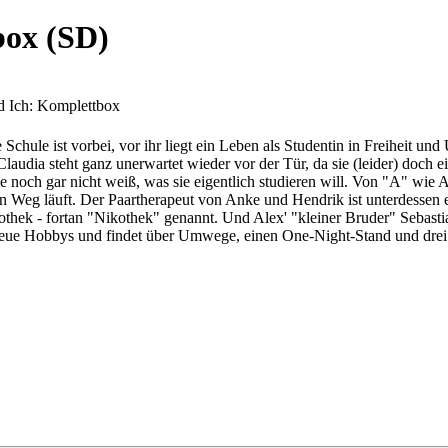
box (SD)
 Ich: Komplettbox
e Schule ist vorbei, vor ihr liegt ein Leben als Studentin in Freiheit un
udia steht ganz unerwartet wieder vor der Tür, da sie (leider) doch e
e noch gar nicht weiß, was sie eigentlich studieren will. Von "A" wie 
n Weg läuft. Der Paartherapeut von Anke und Hendrik ist unterdessen e
eothek - fortan "Nikothek" genannt. Und Alex' "kleiner Bruder" Sebasti
t neue Hobbys und findet über Umwege, einen One-Night-Stand und drei 