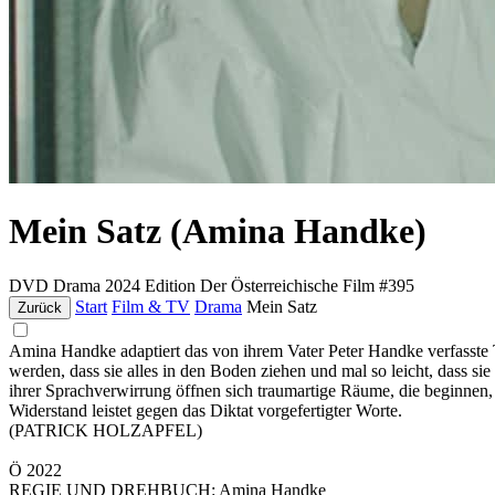
Mein Satz (Amina Handke)
DVD
Drama
2024
Edition Der Österreichische Film #395
Start
Film & TV
Drama
Mein Satz
Zurück
Amina Handke adaptiert das von ihrem Vater Peter Handke verfasste T
werden, dass sie alles in den Boden ziehen und mal so leicht, dass si
ihrer Sprachverwirrung öffnen sich traumartige Räume, die beginnen, f
Widerstand leistet gegen das Diktat vorgefertigter Worte.
(PATRICK HOLZAPFEL)
Ö 2022
REGIE UND DREHBUCH: Amina Handke