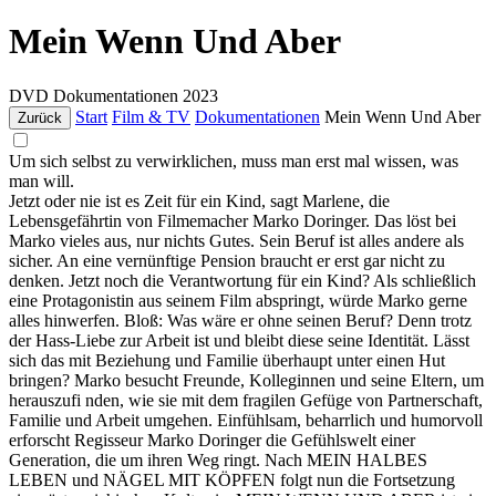
Mein Wenn Und Aber
DVD
Dokumentationen
2023
Start
Film & TV
Dokumentationen
Mein Wenn Und Aber
Zurück
Um sich selbst zu verwirklichen, muss man erst mal wissen, was
man will.
Jetzt oder nie ist es Zeit für ein Kind, sagt Marlene, die
Lebensgefährtin von Filmemacher Marko Doringer. Das löst bei
Marko vieles aus, nur nichts Gutes. Sein Beruf ist alles andere als
sicher. An eine vernünftige Pension braucht er erst gar nicht zu
denken. Jetzt noch die Verantwortung für ein Kind? Als schließlich
eine Protagonistin aus seinem Film abspringt, würde Marko gerne
alles hinwerfen. Bloß: Was wäre er ohne seinen Beruf? Denn trotz
der Hass-Liebe zur Arbeit ist und bleibt diese seine Identität. Lässt
sich das mit Beziehung und Familie überhaupt unter einen Hut
bringen? Marko besucht Freunde, Kolleginnen und seine Eltern, um
herauszufi nden, wie sie mit dem fragilen Gefüge von Partnerschaft,
Familie und Arbeit umgehen. Einfühlsam, beharrlich und humorvoll
erforscht Regisseur Marko Doringer die Gefühlswelt einer
Generation, die um ihren Weg ringt. Nach MEIN HALBES
LEBEN und NÄGEL MIT KÖPFEN folgt nun die Fortsetzung