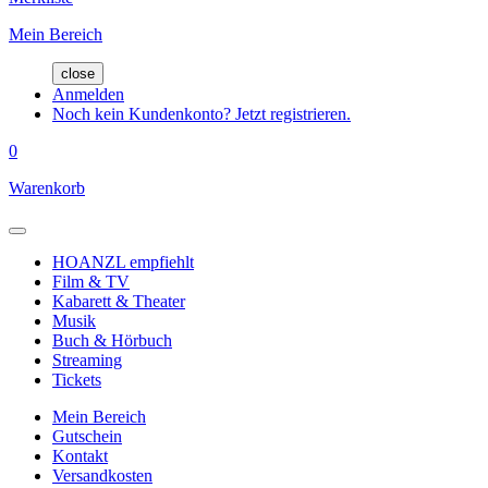
Mein Bereich
close
Anmelden
Noch kein Kundenkonto? Jetzt registrieren.
0
Warenkorb
HOANZL empfiehlt
Film & TV
Kabarett & Theater
Musik
Buch & Hörbuch
Streaming
Tickets
Mein Bereich
Gutschein
Kontakt
Versandkosten