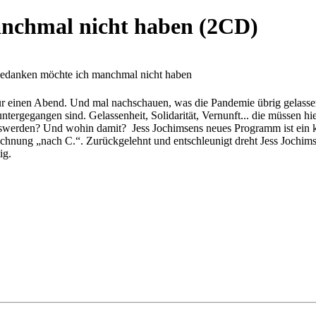
nchmal nicht haben (2CD)
edanken möchte ich manchmal nicht haben
r einen Abend. Und mal nachschauen, was die Pandemie übrig gelassen 
untergegangen sind. Gelassenheit, Solidarität, Vernunft... die müssen
oswerden? Und wohin damit? Jess Jochimsens neues Programm ist ein ka
echnung „nach C.“. Zurückgelehnt und entschleunigt dreht Jess Jochim
ig.