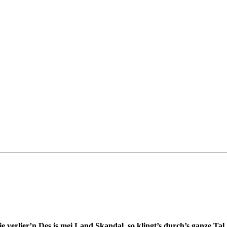
e verlier’n
Des is mei Land
Skandal, so klingt’s durch’s ganze Tal