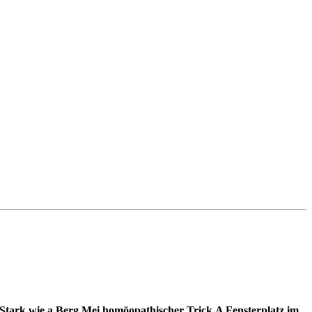
Stark wie a Berg
Mei homöopathischer Trick
A Fensterplatz im