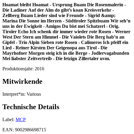
Hoamat bleibt Hoamat - Ursprung Buam
Die Rosenmalerin -
Die Ladiner
Auf der Alm do gibt’s koan Kreisverkehr -
Zellberg Buam
Lieder sind wie Freunde - Sigrid &amp;
Marina
Die Sonne im Herzen - Südtiroler Spitzbuam
Wir seh’n
uns in der Ewigkeit - Amigos
Du bist mei Schatzerl - Orig.
Tiroler Echo
Ich schenk dir immer wieder rote Rosen - Werner
West
Der Stern am Himmel - Die Vaiolets
Die Berg hab’n an
Gipfel - Trio Alpin
Sieben rote Rosen - Calimeros
Ich pfeiff ein
Lied - Reiner Kirsten
Der Geigenopa aus Tirol - Die
Mayrhofner
Morgen steig ich in die Berge - Jodlervagabunden
Mei liabster Zeitvertreib - Die fetzign Zillertaler
uvm.
Produktionsjahr:
2016
Mitwirkende
Interpret*in:
Various
Technische Details
Label:
MCP
EAN:
9002986698715