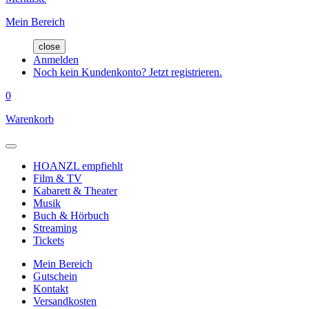
Mein Bereich
close
Anmelden
Noch kein Kundenkonto? Jetzt registrieren.
0
Warenkorb
HOANZL empfiehlt
Film & TV
Kabarett & Theater
Musik
Buch & Hörbuch
Streaming
Tickets
Mein Bereich
Gutschein
Kontakt
Versandkosten