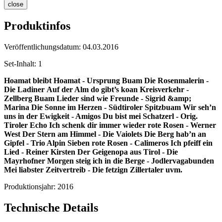
close
Produktinfos
Veröffentlichungsdatum:
04.03.2016
Set-Inhalt:
1
Hoamat bleibt Hoamat - Ursprung Buam
Die Rosenmalerin -
Die Ladiner
Auf der Alm do gibt’s koan Kreisverkehr -
Zellberg Buam
Lieder sind wie Freunde - Sigrid &amp;
Marina
Die Sonne im Herzen - Südtiroler Spitzbuam
Wir seh’n
uns in der Ewigkeit - Amigos
Du bist mei Schatzerl - Orig.
Tiroler Echo
Ich schenk dir immer wieder rote Rosen - Werner
West
Der Stern am Himmel - Die Vaiolets
Die Berg hab’n an
Gipfel - Trio Alpin
Sieben rote Rosen - Calimeros
Ich pfeiff ein
Lied - Reiner Kirsten
Der Geigenopa aus Tirol - Die
Mayrhofner
Morgen steig ich in die Berge - Jodlervagabunden
Mei liabster Zeitvertreib - Die fetzign Zillertaler
uvm.
Produktionsjahr:
2016
Technische Details