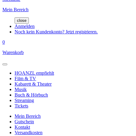
Mein Bereich
close
Anmelden
Noch kein Kundenkonto? Jetzt registrieren.
0
Warenkorb
HOANZL empfiehlt
Film & TV
Kabarett & Theater
Musik
Buch & Hörbuch
Streaming
Tickets
Mein Bereich
Gutschein
Kontakt
Versandkosten