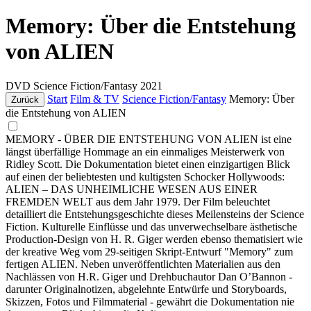
Memory: Über die Entstehung
von ALIEN
DVD
Science Fiction/Fantasy
2021
Start
Film & TV
Science Fiction/Fantasy
Memory: Über
Zurück
die Entstehung von ALIEN
MEMORY - ÜBER DIE ENTSTEHUNG VON ALIEN ist eine
längst überfällige Hommage an ein einmaliges Meisterwerk von
Ridley Scott. Die Dokumentation bietet einen einzigartigen Blick
auf einen der beliebtesten und kultigsten Schocker Hollywoods:
ALIEN – DAS UNHEIMLICHE WESEN AUS EINER
FREMDEN WELT aus dem Jahr 1979. Der Film beleuchtet
detailliert die Entstehungsgeschichte dieses Meilensteins der Science
Fiction. Kulturelle Einflüsse und das unverwechselbare ästhetische
Production-Design von H. R. Giger werden ebenso thematisiert wie
der kreative Weg vom 29-seitigen Skript-Entwurf "Memory" zum
fertigen ALIEN. Neben unveröffentlichten Materialien aus den
Nachlässen von H.R. Giger und Drehbuchautor Dan O’Bannon -
darunter Originalnotizen, abgelehnte Entwürfe und Storyboards,
Skizzen, Fotos und Filmmaterial - gewährt die Dokumentation nie