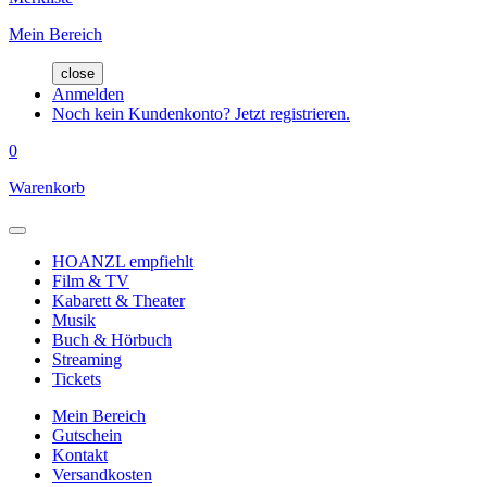
Mein Bereich
close
Anmelden
Noch kein Kundenkonto? Jetzt registrieren.
0
Warenkorb
HOANZL empfiehlt
Film & TV
Kabarett & Theater
Musik
Buch & Hörbuch
Streaming
Tickets
Mein Bereich
Gutschein
Kontakt
Versandkosten