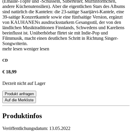
(Emaille-Töpfe und -Schüsseln, Silberteller, Muffinförmchen,
andere Küchenutensilien). Aber die eigentlichen Stars des Albums
sind natürlich die Kantelen: die 23-saitige Saarijärvi-Kantele, eine
39-saitige Konzertkantele sowie eine fünfsaitige Version, ergänzt
von KAUHANENs ausdrucksstarkem Gesangsstil, der von den
ländlichen Musiktraditionen Finnlands, Schwedens und Kareliens
beeinflusst ist. Unüberhörbar flirtet sie mit Indie-Pop und
Filmmusik, macht einen deutlichen Schritt in Richtung Singer-
Songwriterin.
mehr lesen
weniger lesen
CD
€ 18,99
Derzeit nicht auf Lager
Produkt anfragen
Auf die Merkliste
Produktinfos
Veröffentlichungsdatum:
13.05.2022