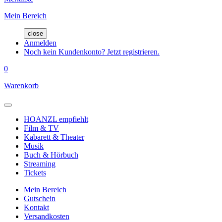
Mein Bereich
close
Anmelden
Noch kein Kundenkonto? Jetzt registrieren.
0
Warenkorb
HOANZL empfiehlt
Film & TV
Kabarett & Theater
Musik
Buch & Hörbuch
Streaming
Tickets
Mein Bereich
Gutschein
Kontakt
Versandkosten