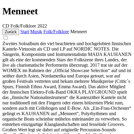
Menneet
CD
Folk/Folklore
2022
Start
Musik
Folk/Folklore
Menneet
Zurück
Zweites Soloalbum der viel beachteten und hochgelobten finnischen
Kantele-Virtuosin als CD und LP auf NORDIC NOTES. Die
Sängerin, Komponistin und Instrumentalistin MAIJA KAUHANEN
gilt als eine der kommenden Stars der Folkszene ihres Landes, der
live als charismatische Performerin überzeugt. 2017 trat sie auf der
WOMEX im Rahmen der „Official Showcase Selection“ auf und ist
seither durch Asien, Nordamerika und Europa getourt, war auf
großen Festivals vertreten und bekam mehrere Musikpreise (Critic´s
Spurs, Finnish Ethno Award, Emma Award). Das aktive Mitglied
der finnischen Elektro-Folk-Band OKRA PLAYGROUND spielt
das „finnische Nationalinstrument“ die Kastenzither Kantele nicht
nur traditionell mit den Fingern oder einem hölzernen Plekt rum,
sondern auch mit Cellobogen und E-Bow. Als „Ein-Frau-Orchester“
gelingt es KAUHANEN auf „Menneet“, Polyrhythmen und
organische Beats scheinbar mühelos miteinander zu verweben. So
entstehen einzigartige Klanglandschaften und fesselnde Grooves.
Großen Wert legt sie dabei auf originelle Percussion-Sounds