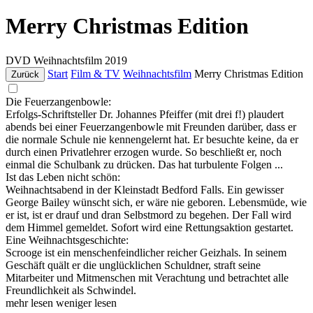
Merry Christmas Edition
DVD
Weihnachtsfilm
2019
Start
Film & TV
Weihnachtsfilm
Merry Christmas Edition
Zurück
Die Feuerzangenbowle:
Erfolgs-Schriftsteller Dr. Johannes Pfeiffer (mit drei f!) plaudert
abends bei einer Feuerzangenbowle mit Freunden darüber, dass er
die normale Schule nie kennengelernt hat. Er besuchte keine, da er
durch einen Privatlehrer erzogen wurde. So beschließt er, noch
einmal die Schulbank zu drücken. Das hat turbulente Folgen ...
Ist das Leben nicht schön:
Weihnachtsabend in der Kleinstadt Bedford Falls. Ein gewisser
George Bailey wünscht sich, er wäre nie geboren. Lebensmüde, wie
er ist, ist er drauf und dran Selbstmord zu begehen. Der Fall wird
dem Himmel gemeldet. Sofort wird eine Rettungsaktion gestartet.
Eine Weihnachtsgeschichte:
Scrooge ist ein menschenfeindlicher reicher Geizhals. In seinem
Geschäft quält er die unglücklichen Schuldner, straft seine
Mitarbeiter und Mitmenschen mit Verachtung und betrachtet alle
Freundlichkeit als Schwindel.
mehr lesen
weniger lesen