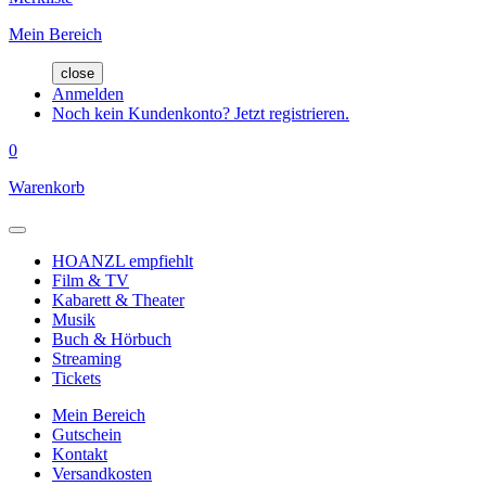
Mein Bereich
close
Anmelden
Noch kein Kundenkonto? Jetzt registrieren.
0
Warenkorb
HOANZL empfiehlt
Film & TV
Kabarett & Theater
Musik
Buch & Hörbuch
Streaming
Tickets
Mein Bereich
Gutschein
Kontakt
Versandkosten