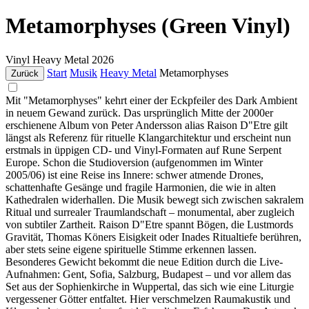
Metamorphyses (Green Vinyl)
Vinyl
Heavy Metal
2026
Start
Musik
Heavy Metal
Metamorphyses
Zurück
Mit "Metamorphyses" kehrt einer der Eckpfeiler des Dark Ambient
in neuem Gewand zurück. Das ursprünglich Mitte der 2000er
erschienene Album von Peter Andersson alias Raison D"Etre gilt
längst als Referenz für rituelle Klangarchitektur und erscheint nun
erstmals in üppigen CD- und Vinyl-Formaten auf Rune Serpent
Europe. Schon die Studioversion (aufgenommen im Winter
2005/06) ist eine Reise ins Innere: schwer atmende Drones,
schattenhafte Gesänge und fragile Harmonien, die wie in alten
Kathedralen widerhallen. Die Musik bewegt sich zwischen sakralem
Ritual und surrealer Traumlandschaft – monumental, aber zugleich
von subtiler Zartheit. Raison D"Etre spannt Bögen, die Lustmords
Gravität, Thomas Köners Eisigkeit oder Inades Ritualtiefe berühren,
aber stets seine eigene spirituelle Stimme erkennen lassen.
Besonderes Gewicht bekommt die neue Edition durch die Live-
Aufnahmen: Gent, Sofia, Salzburg, Budapest – und vor allem das
Set aus der Sophienkirche in Wuppertal, das sich wie eine Liturgie
vergessener Götter entfaltet. Hier verschmelzen Raumakustik und