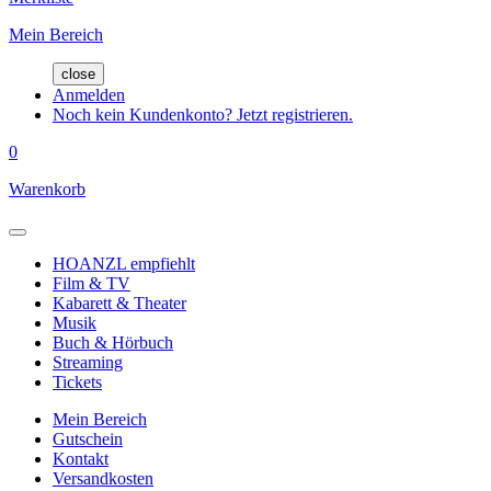
Mein Bereich
close
Anmelden
Noch kein Kundenkonto? Jetzt registrieren.
0
Warenkorb
HOANZL empfiehlt
Film & TV
Kabarett & Theater
Musik
Buch & Hörbuch
Streaming
Tickets
Mein Bereich
Gutschein
Kontakt
Versandkosten