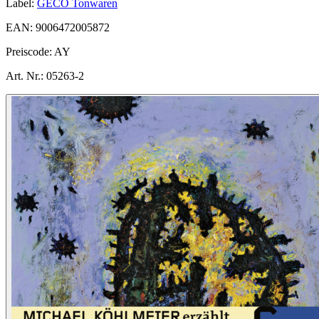
Label:
GECO Tonwaren
EAN:
9006472005872
Preiscode:
AY
Art. Nr.:
05263-2